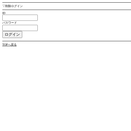
▽削除ログイン
ID
パスワード
TOPへ戻る