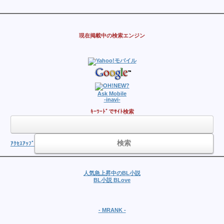
現在掲載中の検索エンジン
Ask Mobile
-inavi-
ｷｰﾜｰﾄﾞでｻｲﾄ検索
ｱｸｾｽｱｯﾌﾟ
人気急上昇中のBL小説
BL小説 BLove
- MRANK -