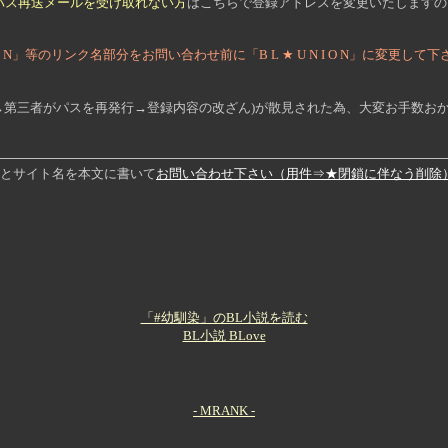
パス再送メールを受け取れない方
はこちらで登録アドレスを変更いたしますの
N I O N」等のリンク名部分をお問い合わせ前に「B L ★ U N I O N」に変更して
→第三者がパスを再発行→登録内容の改ざん)が散見された為、大変お手数お
旨とサイト名を本文に書いて
お問い合わせ下さい（用件⇒★閉鎖に伴なう削除
「#幼馴染」のBL小説を読む
BL小説 BLove
- MRANK -