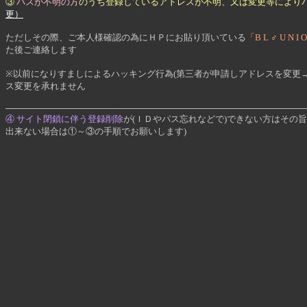
③
パスが不明の方
のうち登録しているアドレスが不明、又は変更等により
更）
ただしその際、ご本人様確認の為にＨＰにお貼り頂いている
「B L ♂ U 
た後ご連絡します
※以前になりすましによるハッキング行為(第三者が申請しアドレスを変更
ス変更を承れません
④ サイト閉鎖に伴う登録削除
が(ＩＤやパス忘れなどで)できない方はその
出来ない場合は①～③の手順でお願いします)