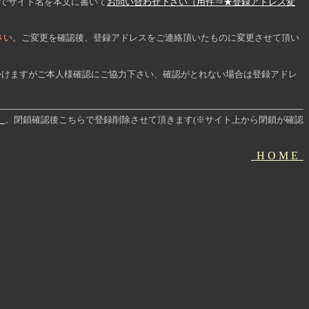
でサイト名を本文に書いて
お問い合わせ下さい（用件⇒★登録アドレス変
下さい。
ご変更を確認後、登録アドレスをご連絡頂いたものに変更させて頂い
かけますがご本人様確認にご協力下さい、確認がとれない場合は登録アドレ
）
。閉鎖確認後こちらで登録削除させて頂きます(※サイト上から閉鎖が確認
H O M E