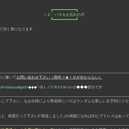
┏━━━━━━━━━━┓
ＩＤ・パスをお忘れの方
┗━━━━━━━━━━┛
て頂く形になります
文に書いて
お問い合わせ下さい（用件⇒★ＩＤが分からない）
N&id=blunion&pid=
◆◆◆
">B L ♂ U N I O N</a>
の
◆◆◆
部分です
をして下さい。なお仕様により再送時にパスはランダムな新しい文字列にリセ
、再度行って下さい(｢再送しました｣の画面になればIDとアドレスはあって