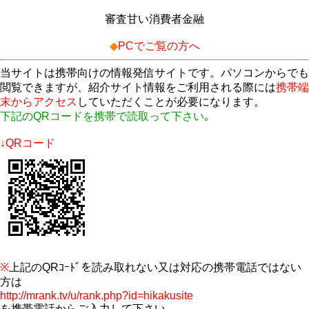
審査甘い消費者金融
◆
PCでご覧の方へ
当サイトは携帯向けの情報発信サイトです。パソコンからでも
閲覧できますが、紹介サイト情報をご利用される際には
携帯端
末からアクセス
していただくことが必要になります。
下記のQRコードを携帯で読取って下さい｡
↓QRコード
※
上記のQRｺｰﾄﾞを読み取れない又は対応の携帯電話ではない
方は
http://mrank.tv/u/rank.php?id=hikakusite
を携帯電話からご入力して下さい。