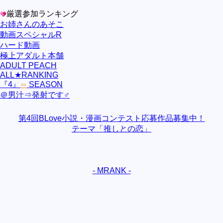
厳選参加ランキング
お姉さんのあそこ
動画スペシャルR
ハード動画
極上アダルト本舗
ADULT PEACH
ALL★RANKING
『4』
∽
SEASON
＠男汁⇒発射です♂
第4回BLove小説・漫画コンテスト応募作品募集中！
テーマ「推しとの恋」
- MRANK -