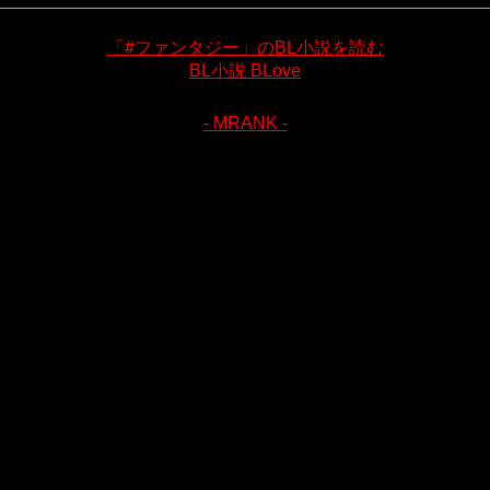
「#ファンタジー」のBL小説を読む
BL小説 BLove
- MRANK -