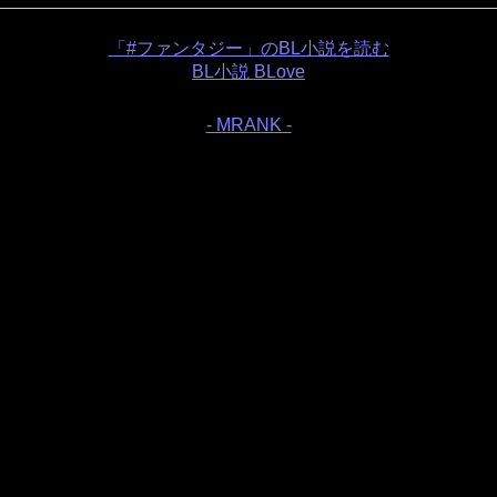
「#ファンタジー」のBL小説を読む
BL小説 BLove
- MRANK -