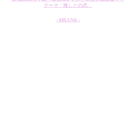
テーマ「推しとの恋」
- MRANK -