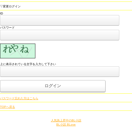
▽変更ログイン
ID
パスワード
上に表示されている文字を入力して下さい
パスワード忘れた方はこちら
TOPへ戻る
人気急上昇中のBL小説
BL小説 BLove