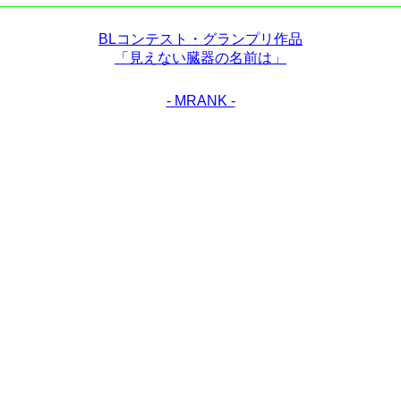
BLコンテスト・グランプリ作品
「見えない臓器の名前は」
- MRANK -