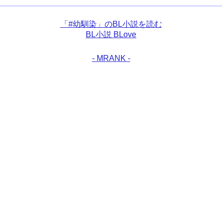
「#幼馴染」のBL小説を読む
BL小説 BLove
- MRANK -