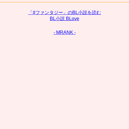
「#ファンタジー」のBL小説を読む
BL小説 BLove
- MRANK -