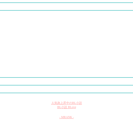
人気急上昇中のBL小説
BL小説 BLove
- MRANK -