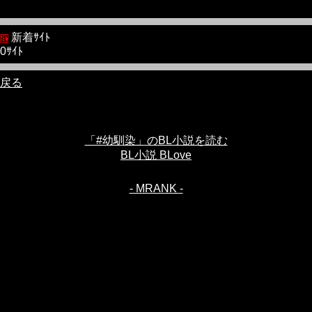
新着ｻｲﾄ
0ｻｲﾄ
戻る
「#幼馴染」のBL小説を読む
BL小説 BLove
- MRANK -