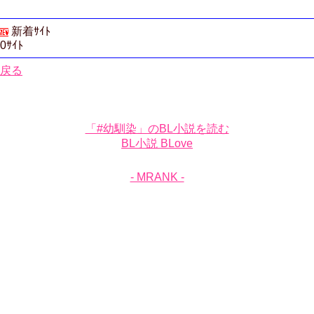
新着ｻｲﾄ
0ｻｲﾄ
戻る
「#幼馴染」のBL小説を読む
BL小説 BLove
- MRANK -