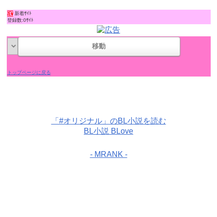
新着ｻｲﾄ
登録数:0ｻｲﾄ
トップページに戻る
「#オリジナル」のBL小説を読む
BL小説 BLove
- MRANK -