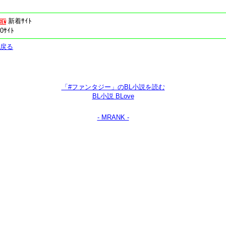
新着ｻｲﾄ
0ｻｲﾄ
戻る
「#ファンタジー」のBL小説を読む
BL小説 BLove
- MRANK -