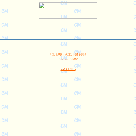
「#幼馴染」のBL小説を読む
BL小説 BLove
- MRANK -