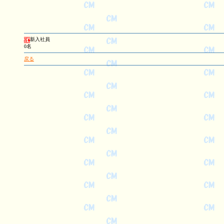
新入社員
0名
戻る