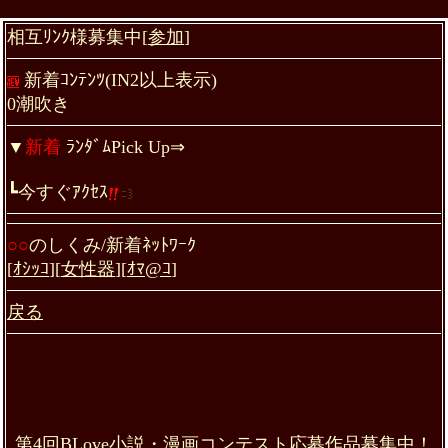
相互ﾘﾝｸ様募集中[
参加
]
新着ｺﾝﾃﾝﾂ(IN2以上表示)
0潮吹き
▼
新着
ﾗﾝﾀﾞﾑPick Up
⇒
┗今すぐｱｸｾｽ
○○
のしくみ/新着ﾈｯﾄﾜｰｸ
[
ｵｼｯｺ
][
女性器
][
ｵﾏ@ｺ
]
戻る
第4回BLove小説・漫画コンテスト応募作品募集中！