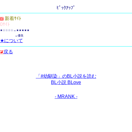
ﾋﾟｯｸｱｯﾌﾟ
新着ｻｲﾄ
0ｻｲﾄ
★☆☆☆☆→★★★★★
→優良
★について
戻る
「#幼馴染」のBL小説を読む
BL小説 BLove
- MRANK -