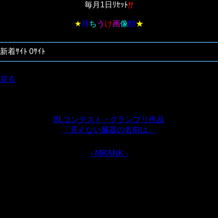
毎月1日ﾘｾｯﾄ
★
待
ち
う
け
画
像
館
★
新着ｻｲﾄ 0ｻｲﾄ
戻る
BLコンテスト・グランプリ作品
「見えない臓器の名前は」
- MRANK -