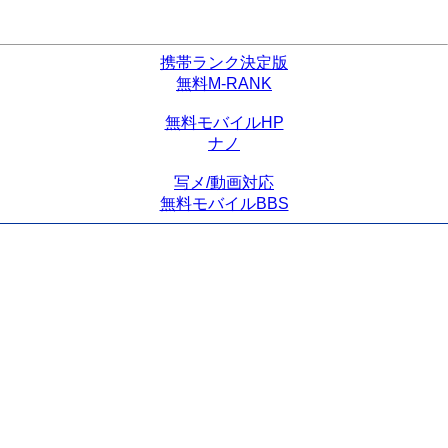
携帯ランク決定版
無料M-RANK
無料モバイルHP
ナノ
写メ/動画対応
無料モバイルBBS