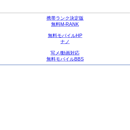
携帯ランク決定版
無料M-RANK
無料モバイルHP
ナノ
写メ/動画対応
無料モバイルBBS