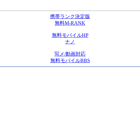
携帯ランク決定版
無料M-RANK
無料モバイルHP
ナノ
写メ/動画対応
無料モバイルBBS