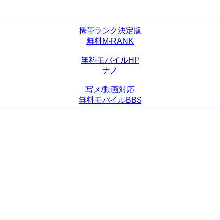
携帯ランク決定版
無料M-RANK
無料モバイルHP
ナノ
写メ/動画対応
無料モバイルBBS