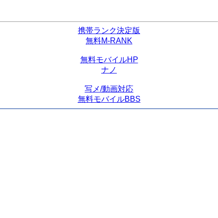
携帯ランク決定版
無料M-RANK
無料モバイルHP
ナノ
写メ/動画対応
無料モバイルBBS