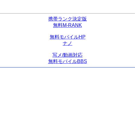
携帯ランク決定版
無料M-RANK
無料モバイルHP
ナノ
写メ/動画対応
無料モバイルBBS