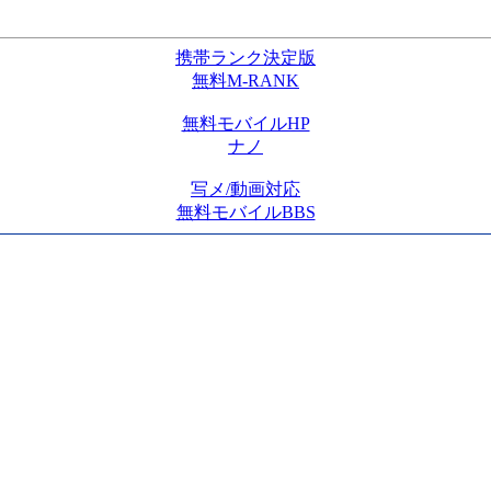
携帯ランク決定版
無料M-RANK
無料モバイルHP
ナノ
写メ/動画対応
無料モバイルBBS