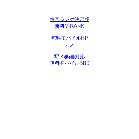
携帯ランク決定版
無料M-RANK
無料モバイルHP
ナノ
写メ/動画対応
無料モバイルBBS