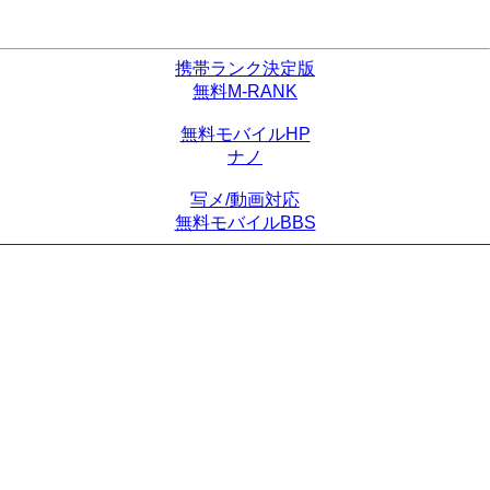
携帯ランク決定版
無料M-RANK
無料モバイルHP
ナノ
写メ/動画対応
無料モバイルBBS