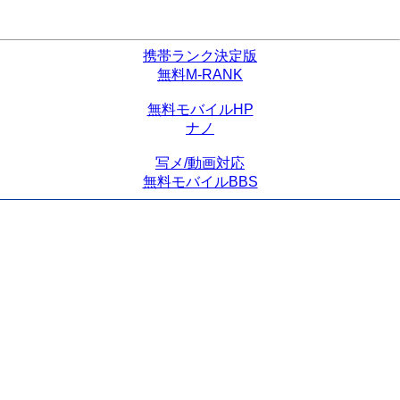
携帯ランク決定版
無料M-RANK
無料モバイルHP
ナノ
写メ/動画対応
無料モバイルBBS