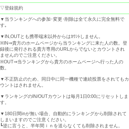
▽登録規約
▼当ランキングへの参加･変更･削除は全て永久に完全無料で
す｡
▼IN,OUTとも携帯端末以外からはｶｳﾝﾄしません。
※IN⇒貴方のホームページから当ランキングに来た人の数。登
録後に発行される貴方専用のURLからでないとカウントされ
ませんのでご注意ください。
※OUT⇒当ランキングから貴方のホームページへ行った人の
数。
▼不正防止のため、同日中に同一機種で連続投票をされてもカ
ウントはされません。
▼ランキングのIN/OUTカウントは毎月1日0:00にリセットしま
す。
▼180日間inが無い場合、自動的にランキングから削除されて
しまいますのでご注意ください。
┗逆に言うと、半年間ｉｎを送らなくても削除されません。