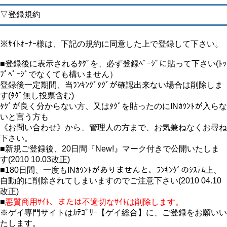
▽登録規約
※ｻｲﾄｵｰﾅｰ様は、下記の規約に同意した上で登録して下さい。
■登録後に表示されるﾀｸﾞを、必ず登録ﾍﾟｰｼﾞに貼って下さい(ﾄｯ
ﾌﾟﾍﾟｰｼﾞでなくても構いません）
登録後一定期間、当ﾗﾝｷﾝｸﾞﾀｸﾞが確認出来ない場合は削除しま
す(ﾀｸﾞ無し投票含む)
ﾀｸﾞが良く分からない方、又はﾀｸﾞを貼ったのにINｶｳﾝﾄが入らな
いと言う方も
《お問い合わせ》から、管理人の方まで、お気兼ねなくお尋ね
下さい。
■新規ご登録後、20日間『New!』マーク付きで公開いたしま
す(2010 10.03改正)
■180日間、一度もINｶｳﾝﾄがありませんと、ﾗﾝｷﾝｸﾞのｼｽﾃﾑ上、
自動的に削除されてしまいますのでご注意下さい(2010 04.10
改正)
■
悪質商用ｻｲﾄ、または不適切なｻｲﾄは削除します。
※ゲイ専門サイトはｶﾃｺﾞﾘｰ【ゲイ総合】に、ご登録をお願いい
たします。