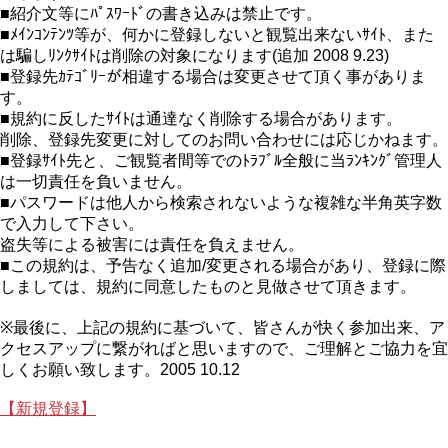
■紹介文等にﾊﾟｽﾜｰﾄﾞの書き込みは禁止です。
■ﾒｲﾝｺﾝﾃﾝﾂ等が、何かに登録しないと観覧出来ないｻｲﾄ、また
は騙しﾘﾝｸｻｲﾄは削除の対象になります(追加 2008 9.23)
■登録先ｶﾃｺﾞﾘｰが相違する場合は変更させて頂く事がありま
す。
■規約に反したｻｲﾄは通達なく削除する場合があります。
削除、登録先変更に対してのお問い合わせには応じかねます。
■登録ｻｲﾄ先と、ご観覧者間等でのﾄﾗﾌﾞﾙ全般に当ﾗﾝｷﾝｸﾞ管理人
は一切責任を負いません。
■パスワードは他人から検索されないような複雑な半角英字数
で入力して下さい。
盗失等による被害には責任を負えません。
■この規約は、予告なく追加/変更される場合があり、登録に際
しましては、規約に同意したものと見做させて頂きます。
※最後に、上記の規約に基づいて、皆さんが快く参加出来、ア
クセスアップに繋がればと思いますので、ご理解とご協力を宜
しくお願い致します。2005 10.12
【新規登録】