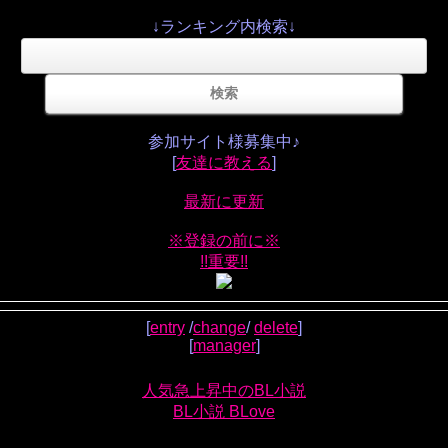
↓ランキング内検索↓
参加サイト様募集中♪
[
友達に教える
]
最新に更新
※登録の前に※
!!重要!!
[
entry
/
change
/
delete
]
[
manager
]
人気急上昇中のBL小説
BL小説 BLove