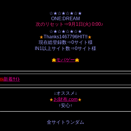
☆★☆★☆★☆★
ONE:DREAM
次のリセット⇒9月1日(火) 0:00♪
☆★☆★☆★☆★
Thanks1467796HIT!!
現在総登録数⇒0サイト様
IN1以上サイト数⇒0サイト様
モバゲー
新着ｻｲﾄ
↓オススメ↓
お財布.com
↑安心↑
全サイトランダム