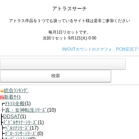
アトラスサーチ
アトラス作品を１つでも扱っているサイト様は是非ご参加ください
毎月1日リセットです。
次回リセット:9月1日(火) 0:00
IN/OUTカウントのスマフォ、PC対応完了
総合ﾗﾝｷﾝｸﾞ
新着ｻｲﾄ
┏
ｱﾄﾗｽ全般
(1)
┣
真・女神転生ｼﾘｰｽﾞ
(10)
┣
DDSAT
(1)
┣
ﾃﾞﾋﾞﾙｻﾏﾅｰｼﾘｰｽﾞ
(1)
┣
ﾍﾟﾙｿﾅｼﾘｰｽﾞ
(17)
┣
ｸﾞﾛｰﾗﾝｻｰｼﾘｰｽﾞ
(0)