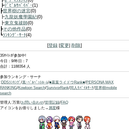
┣
ｵｰﾃﾞｨﾝｽﾌｨｱ
(0)
┣
ﾃﾞﾋﾞﾙｻﾊﾞｲﾊﾞｰ
(1)
┣
世界樹の迷宮
(0)
┣
九龍妖魔學園紀
(0)
┣
東京鬼祓師
(0)
┣
その他作品
(0)
┗
ﾗﾝｷﾝｸﾞ･ｻｰﾁ
(4)
[
登録
|
変更
|
削除
]
35ｻｲﾄが参加中!
今日：9/昨日：7
合計：1188354 人
参加ランキング・サーチ
:
DDSﾗﾝｷﾝｸﾞ
/
真･ﾍﾞﾙﾍﾞｯﾄﾙｰﾑ
/
■葛葉ライドウRank■
/
PERSONA MAX
RANKING
/
Kowloon Search
/
SurvivorRank
/
同人ﾓﾊﾞｲﾙｻｰﾁ
/
世界樹mobile
search
管理人:万里/
お問い合わせ
/
管理記録
/
FAQ
アイコンをお借りしました→
屑星
様