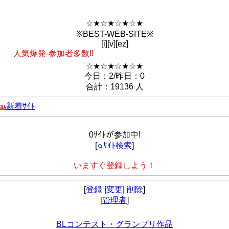
☆★☆★☆★☆★
※BEST-WEB-SITE※
[i][v][ez]
人気爆発-参加者多数!!
☆★☆★☆★☆★
今日：2/昨日：0
合計：19136 人
新着ｻｲﾄ
0ｻｲﾄが参加中!
[
ｻｲﾄ検索
]
いますぐ登録しよう！
[
登録
|
変更
|
削除
]
[
管理者
]
BLコンテスト・グランプリ作品