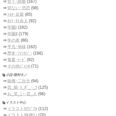
›
›
›
甘々･純愛
(167)
›
›
›
切ない･悲恋
(98)
›
›
›
ｼｮﾀ･近親
(85)
›
›
›
ｵﾄﾅ･社会人
(92)
›
›
›
学園Ⅰ
(182)
›
›
›
学園Ⅱ
(179)
›
›
›
年の差
(86)
›
›
›
平凡･地味
(162)
›
›
›
歴史･ﾌｧﾝﾀｼﾞｰ
(166)
›
›
›
鬼畜･ﾊｰﾄﾞ
(92)
›
›
›
その他ｼﾞｬﾝﾙ
(71)
■
小説-権利モノ
›
›
›
版権･二次元
(94)
›
›
›
芸_能･ｽ_ﾎﾟ_ｰ_ﾂ
(125)
›
›
›
お_笑_い･芸_人
(96)
■
イラスト中心
›
›
›
イラスト/ｵﾘｼﾞﾅﾙ
(112)
›
›
›
イラスト/版権ﾓﾉ
(70)