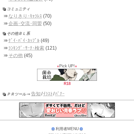
■
コミュニティ
›
›
›
なりきり･ｷｬﾗﾚｽ
(70)
›
›
›
企画･交流･同盟
(50)
■
その他ＢＬ系
›
›
›
ｹﾞｲ･ﾊﾞｲ･ｶｯﾌﾟﾙ
(49)
›
›
›
ﾗﾝｷﾝｸﾞ･ｻｰﾁ･検索
(121)
›
›
›
その他
(45)
●
Pick UP!
●
R18
■
告知
/
ｲﾗｽﾄ
/
ﾊﾞﾅｰ
ＰＲツール
⇒
利用者MENU