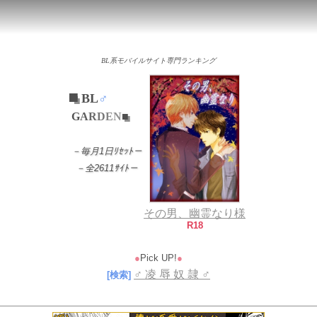
BL系モバイルサイト専門ランキング
BL
♂
■
G
A
R
D
E
N
■
－毎月1日ﾘｾｯﾄ－
－全2611ｻｲﾄ－
その男、幽霊なり様
R18
●
Pick UP!
●
♂ 凌 辱 奴 隷 ♂
[検索]