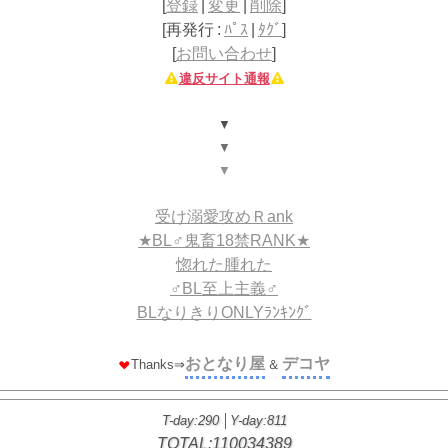
[
登録
|
変更
|
削除
]
[
再発行 :
ﾊﾟｽ
|
ﾀｸﾞ
]
[
お問い合わせ
]
違反サイト通報
▼
▼
▼
受け溺愛攻めＲank
★BL♂鬼畜18禁RANK★
惚れた腫れた
♂BL至上主義♂
BLなりきりONLYﾗﾝｷﾝｸﾞ
おとなり屋
デコヤ
Thanks⇒
＆
T-day:290
│
Y-day:811
TOTAL:110034389