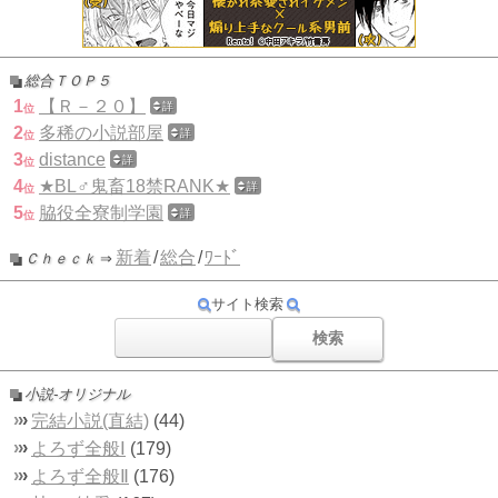
■
総合ＴＯＰ５
1
【Ｒ－２０】
詳
位
2
多稀の小説部屋
詳
位
3
distance
詳
位
4
★BL♂鬼畜18禁RANK★
詳
位
5
脇役全寮制学園
詳
位
■
新着
/
総合
/
ﾜｰﾄﾞ
Ｃｈｅｃｋ
⇒
サイト検索
■
小説-オリジナル
›
›
›
完結小説
(直結)
(44)
›
›
›
よろず全般Ⅰ
(179)
›
›
›
よろず全般Ⅱ
(176)