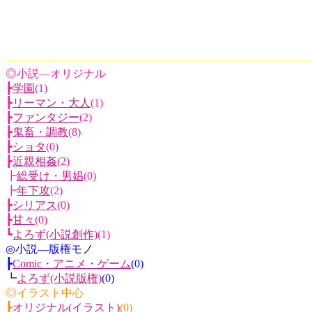
◎小説―オリジナル
┣
学園
(1)
┣
リーマン・大人
(1)
┣
ファンタジー
(2)
┣
鬼畜・調教
(8)
┣
ショタ
(0)
┣
近親相姦
(2)
┣
総受け・男娼
(0)
┣
年下攻
(2)
┣
シリアス
(0)
┣
甘々
(0)
┗
よろず(小説創作)
(1)
◎小説―版権モノ
┣
Comic・アニメ・ゲーム
(0)
┗
よろず(小説版権)
(0)
◎イラスト中心
┣
オリジナル(イラスト)
(0)