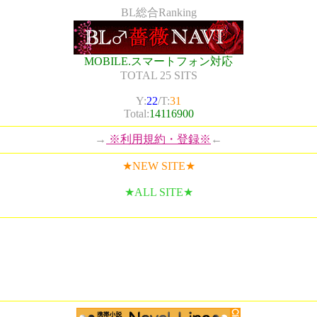
BL総合Ranking
MOBILE.スマートフォン対応
TOTAL 25 SITS
Y:
22
/T:
31
Total:
14116900
→
※利用規約・登録※
←
★NEW SITE★
★ALL SITE★