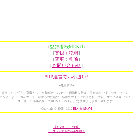
↓
登録者様MENU
↓
[
登録＋説明
]
[
変更
：
削除
]
［
お問い合わせ
］
*HP運営でお小遣い*
■免責事項■
当ランキング『BL薔薇NAVI』の情報は、パケット通信料を除き、完全無料で提供されています。
ーなどによって他のサイトに移動された場合、移動先サイトで提供される情報、サービス等につい
ユーザーご自身の責任において行っていただきますようお願い致します。
Copyright © 2005 - 2012
BL♂薔薇NAVI
【アマギフ３万円】
BLコンテスト作品募集中！