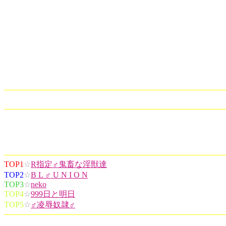
TOP1
☆
R指定♂鬼畜な淫獣達
TOP2
☆
B L ♂ U N I O N
TOP3
☆
neko
TOP4
☆
999日と明日
TOP5
☆
♂凌辱奴隷♂