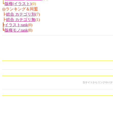
┗
版権(イラスト)
(0)
◎ランキング＆同盟
┣
総合 カテゴリ別
(7)
┣
総合 カテゴリ無
(1)
┣
イラストrank
(0)
┗
版権モノrank
(0)
当サイトからリンクやバナ