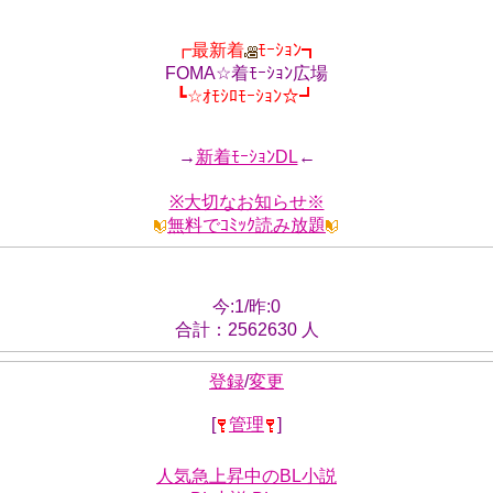
┏最新着
ﾓｰｼｮﾝ┓
FOMA☆着ﾓｰｼｮﾝ広場
┗☆ｵﾓｼﾛﾓｰｼｮﾝ☆┛
→
新着ﾓｰｼｮﾝDL
←
※大切なお知らせ※
無料でｺﾐｯｸ読み放題
今:1/昨:0
合計：2562630 人
登録
/
変更
[
管理
]
人気急上昇中のBL小説