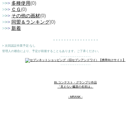
>
>
>
多種使用
(0)
>
>
>
ＣＧ
(0)
>
>
>
その他の画材
(0)
>
>
>
同盟＆ランキング
(0)
>
>
>
新着
- - - - - - - - - - - - - - - - -
> 次回認証作業予定:なし
管理人の都合により、予定が前後することもあります。ご了承ください。
- - - - - - - - - - - - - - - - -
- - - - - - - - - - - - - - - - -
BLコンテスト・グランプリ作品
「見えない臓器の名前は」
- MRANK -