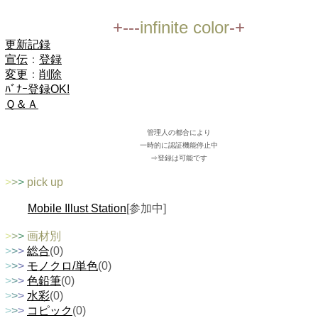
+---
infinite color
-+
更新記録
宣伝
：
登録
変更
：
削除
ﾊﾞﾅｰ登録OK!
Ｑ＆Ａ
管理人の都合により
一時的に認証機能停止中
⇒登録は可能です
>
>
>
pick up
Mobile Illust Station
[参加中]
>
>
>
画材別
>
>
>
総合
(0)
>
>
>
モノクロ/単色
(0)
>
>
>
色鉛筆
(0)
>
>
>
水彩
(0)
>
>
>
コピック
(0)