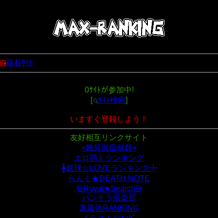
新着ｻｲﾄ
0ｻｲﾄが参加中!
[
ｻｲﾄ検索
]
いますぐ登録しよう！
友好相互リンクサイト
+雛見沢症候群+
エロ萌えランキング
╋庭球☆LOVEランキング╋
らんく★DEATH NOTE
∈Royal★Search∋
パンチラ倶楽部
裏最強RANKING