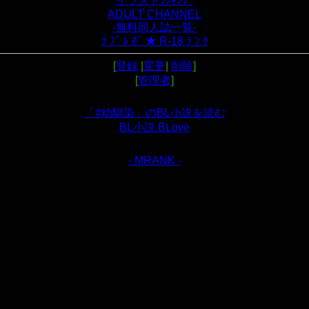
イラストﾗﾝｷﾝｸﾞ
ADULT CHANNEL
-無料同人誌一覧-
ﾗ ﾌﾞ ﾚ ﾎﾞ ★ R-18 ﾗ ﾝ ｸ
[
登録
|
変更
|
削除
]
[
管理者
]
「#幼馴染」のBL小説を読む
BL小説 BLove
- MRANK -