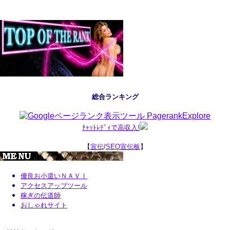
総合ランキング
ﾁｬｯﾄﾚﾃﾞｨで高収入!
【
宣伝
/
SEO宣伝板
】
優良お小遣いＮＡＶＩ
アクセスアップツール
稼ぎの伝道師
おしゃれサイト