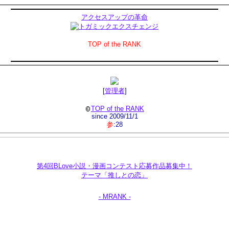
アクセスアップの革命
TOP of the RANK
[
管理者
]
TOP of the RANK
since 2009/11/1
参
:28
第4回BLove小説・漫画コンテスト応募作品募集中！
テーマ「推しとの恋」
- MRANK -