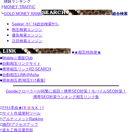
姉妹ランキング
┣
MONEY TRAFFIC
┗
GOLD MONEY RANK
総合検索
Seeker -ﾓﾊﾞｲﾙ総合検索ｻｲﾄ-
相互検索エンジン
優良検索エンジン
注目検索エンジン
■
★相互特急便★
■
Mobile☆通販Club
■
自動相互リンクサイト
■
携帯相互リンクR2-SEARCH
■
自動相互LINK@Asha
■
簡単相互君[相互ﾘﾝｸ募集]
Googleクローラーが頻繁に巡回！携帯SEO対策！モバイルSEO対策！
携帯SEO対策ランキング相互リンク集
□
ｱｸｾｽ革命★[Ｒ
＠
ＮＫ！]
□
サイト作成便利ツール
□
アルティメットRanking
□
激烈!アクセスアップ
□
直丸工務店運営部