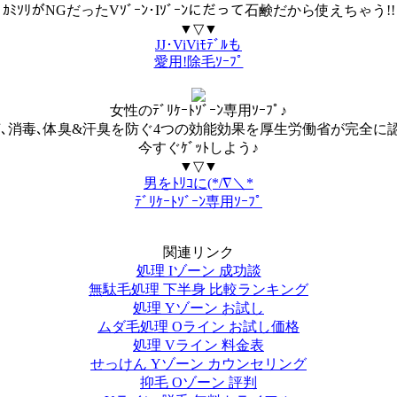
ｶﾐｿﾘがNGだったVｿﾞｰﾝ･Iｿﾞｰﾝにだって石鹸だから使えちゃう!!
▼▽▼
JJ･ViViﾓﾃﾞﾙも
愛用!除毛ｿｰﾌﾟ
女性のﾃﾞﾘｹｰﾄｿﾞｰﾝ専用ｿｰﾌﾟ♪
､消毒､体臭&汗臭を防ぐ4つの効能効果を厚生労働省が完全に認
今すぐｹﾞｯﾄしよう♪
▼▽▼
男をﾄﾘｺに(*/∇＼*
ﾃﾞﾘｹｰﾄｿﾞｰﾝ専用ｿｰﾌﾟ
関連リンク
処理 Iゾーン 成功談
無駄毛処理 下半身 比較ランキング
処理 Yゾーン お試し
ムダ毛処理 Oライン お試し価格
処理 Vライン 料金表
せっけん Yゾーン カウンセリング
抑毛 Oゾーン 評判