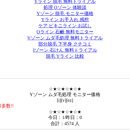
Yライン 脱毛 無料トライアル
処理 Oゾーン 体験談
Yゾーン 脱毛 モニター価格
Yライン お手入れ 感想
ケア ビキニライン お試し
Oライン 石鹸 無料モニター
Vゾーン ムダ毛処理 無料トライアル
部分脱毛 下半身 クチコミ
Iゾーン 石けん 無料トライアル
脱毛 Yライン 比較
☆★☆★☆★☆★
Yゾーン ムダ毛処理 モニター価格
[i][v][ez]
!!
☆★☆★☆★☆★
今日：1/昨日：0
合計：4574 人