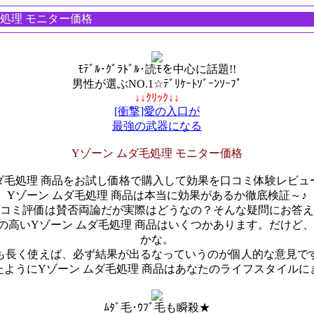
理 モニター価格
ﾓﾃﾞﾙ･ｸﾞﾗﾄﾞﾙ･読ﾓを中心に話題!!
男性が選ぶNO.1☆ﾃﾞﾘｹｰﾄｿﾞｰﾝｿｰﾌﾟ
↓↓ｸﾘｯｸ↓↓
[衝撃]愛の入口が
最強の武器になる
Yゾーン ムダ毛処理 モニター価格
ムダ毛処理 商品をお試し価格で購入して効果を口コミ体験レビュ
Yゾーン ムダ毛処理 商品は本当に効果があるか徹底検証～♪
コミ評価は賛否両論だが実際はどうなの？そんな疑問にお答え
高いYゾーン ムダ毛処理 商品はいくつかあります。だけど、
かな。
も長く使えば、必ず結果が出るなっていうのが個人的な意見で
ようにYゾーン ムダ毛処理 商品はあなたのライフスタイル
ﾑﾀﾞ毛･ｳﾌﾞ毛も瞬殺★