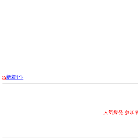
新着ｻｲﾄ
人気爆発-参加者多数