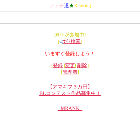
フェチ
道
★
Ranking
0ｻｲﾄが参加中!
[
ｻｲﾄ検索
]
いますぐ登録しよう！
[
登録
|
変更
|
削除
]
[
管理者
]
【アマギフ３万円】
BLコンテスト作品募集中！
- MRANK -