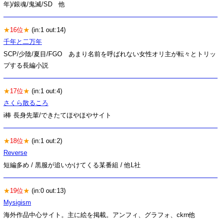
年)/銀魂/鬼滅/SD 他
★
16位
★
(in:1 out:14)
千年と二万年
SCP/少陰/夏目/FGO あまり名前を呼ばれない女性オリ主が転々とトリッ
プする長編小説
★
17位
★
(in:1 out:4)
さくら散るころ
i棒 長身先輩/できたてほやほやサイト
★
18位
★
(in:1 out:2)
Reverse
短編多め / 黒服が追いかけてくる某番組 / 他L社
★
19位
★
(in:0 out:13)
Mysigism
海外作品中心サイト。主に絵を掲載。アンフィ、グラフォ、ckrn他