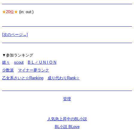
★
20位
★
(in: out:)
[次のページ→]
▼参加ランキング
嬉々
scout
B L ♂ U N I O N
少数派
マイナー夢ランク
乙女系さいと☆Ranking
成り代わりRank☆
管理
人気急上昇中のBL小説
BL小説 BLove