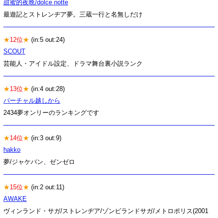
甜蜜的夜晩/dolce notte
最遊記とストレンヂア夢。三蔵一行と名無しだけ
★
12位
★
(in:5 out:24)
SCOUT
芸能人・アイドル設定、ドラマ舞台裏小説ランク
★
13位
★
(in:4 out:28)
バーチャル越しから
2434夢オンリーのランキングです
★
14位
★
(in:3 out:9)
hakko
夢/ジャケバン、ゼンゼロ
★
15位
★
(in:2 out:11)
AWAKE
ヴィンランド・サガ/ストレンヂア/ゾンビランドサガ/メトロポリス(2001