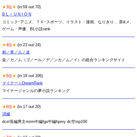
★
3位
★
(in:59 out:70)
B L ♂ U N I O N
コミック･アニメ、ＴＶ･スポーツ、イラスト・漫画、なりきり 、茶&メ、
ゲーム・声優、BL小説rank
★
4位
★
(in:23 out:24)
刺／青／人／皮
金／カ／ム（ゴ／ール／デ／ンカ／ム／イ）の総合ランキングサイト
★
5位
★
(in:19 out:106)
マイナー☆DreamRank
マイナージャンルの夢小説ランキング
★
6位
★
(in:17 out:20)
消滅
dcst長編男主mirm中編fgo中編hpmy dc空mp100