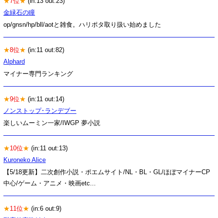
★
7位
★
(in:13 out:23)
金緑石の瞳
op/gnsn/hp/bll/aotと雑食。ハリポタ取り扱い始めました
★
8位
★
(in:11 out:82)
Alphard
マイナー専門ランキング
★
9位
★
(in:11 out:14)
ノンストップ･ランデブー
楽しいムーミン一家/IWGP 夢小説
★
10位
★
(in:11 out:13)
Kuroneko Alice
【5/18更新】二次創作小説・ポエムサイト/NL・BL・GL/ほぼマイナーCP
中心/ゲーム・アニメ・映画etc...
★
11位
★
(in:6 out:9)