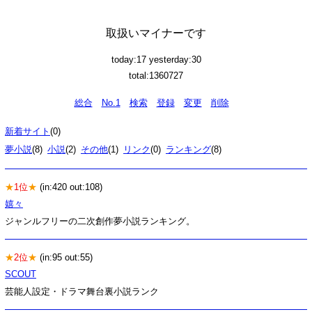
取扱いマイナーです
today:17 yesterday:30
total:1360727
総合
No.1
検索
登録
変更
削除
新着サイト
(0)
夢小説
(8)
小説
(2)
その他
(1)
リンク
(0)
ランキング
(8)
★
1位
★
(in:420 out:108)
嬉々
ジャンルフリーの二次創作夢小説ランキング。
★
2位
★
(in:95 out:55)
SCOUT
芸能人設定・ドラマ舞台裏小説ランク