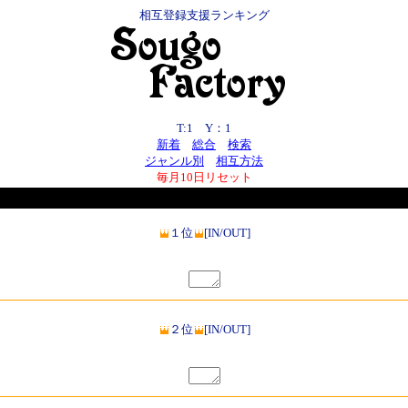
相互登録支援ランキング
T:1 Y：1
新着
総合
検索
ジャンル別
相互方法
毎月10日リセット
１位
[IN/OUT]
２位
[IN/OUT]