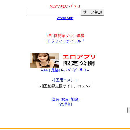
NEWｱｸｾｽｱｯﾌﾟﾂｰﾙ
World Surf
1日1回簡単ダウン獲得
┗
トラフィックバトル
┛
└[
ER
][
足跡
][
by ｽﾊﾟｲﾀﾞｰｻｰﾌ
]┘
相互用コメント
[
登録
|
変更
|
削除
]
[
管理者
]