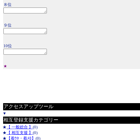
８位
９位
10位
★
アクセスアップツール
▼
相互登録支援カテゴリー
★
【 一般総合 】
(0)
★
【 相互支援 】
(0)
★
【着ｳﾀ・着ﾒﾛ】
(0)