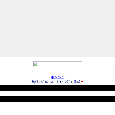
→
ホムつく
←
無料でﾌﾟﾛﾌもHPもﾗﾝｷﾝｸﾞも作成