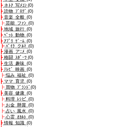
┣
ネﾄｱ 写ﾒｺﾝ
(0)
┣
読物 ﾌﾞﾛｸﾞ
(0)
┣
音楽 全般
(0)
┣
芸能 フｧﾝ
(0)
┣
地域 旅行
(0)
┣
ﾍﾟｯﾄ 動物
(0)
┣
ｱﾌﾟﾘ ｹﾞｰﾑ
(0)
┣
ﾊﾞｲｸ クﾙﾏ
(0)
┣
漫画 アﾆﾒ
(0)
┣
格闘 ｽﾎﾟｰﾂ
(0)
┣
生活 趣味
(0)
┣
ﾃﾚﾋﾞ 映画
(0)
┣
悩み 福祉
(0)
┣
ママ 育児
(0)
┣
買物 ﾌﾞﾗﾝﾄﾞ
(0)
┣
美容 健康
(0)
┣
料理 ﾚｼピ
(0)
┣
お金 懸賞
(0)
┣
占い 風水
(0)
┣
心霊 ｵｶﾙﾄ
(0)
┣
情報 知識
(0)