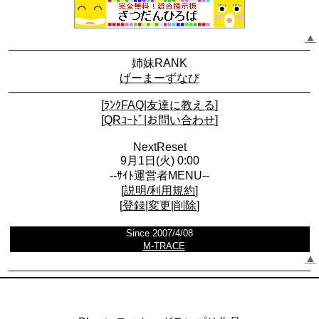
▲
姉妹RANK
げーまーずなび
[
ﾗﾝｸFAQ
|
友達に教える
]
[
QRｺｰﾄﾞ
|
お問い合わせ
]
NextReset
9月1日(火) 0:00
--ｻｲﾄ運営者MENU--
[
説明/利用規約
]
[
登録
|
変更
|
削除
]
Since 2007/4/08
M-TRACE
▲