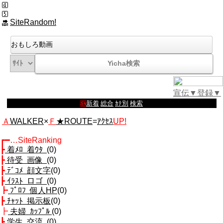
SiteRandom!
宣伝▼
登録▼
新着
|
総合
|
ｶﾃ別
|
検索
Ａ
WALKER
×
Ｆ
★ROUTE
=
ｱｸｾｽ
UP!
┏━…SiteRanking
┣
着ﾒﾛ 着ｳﾀ
(0)
┣
待受 画像
(0)
┣
ﾃﾞｺﾒ 顔文字
(0)
┣
ｲﾗｽﾄ ロゴ
(0)
┣
ﾌﾟﾛﾌ 個人HP
(0)
┣
ﾁｬｯﾄ 掲示板
(0)
┣
夫婦 ｶｯﾌﾟﾙ
(0)
┣
学生 交流
(0)