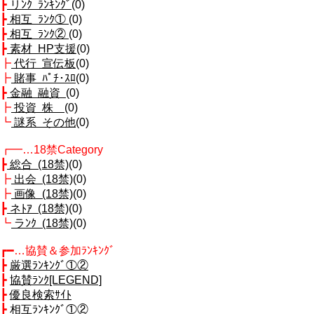
┣
リﾝｸ ﾗﾝｷﾝｸﾞ
(0)
┣
相互 ﾗﾝｸ①
(0)
┣
相互 ﾗﾝｸ②
(0)
┣
素材 HP支援
(0)
┣
代行 宣伝板
(0)
┣
賭事 ﾊﾟﾁ･ｽﾛ
(0)
┣
金融 融資
(0)
┣
投資 株
(0)
┗
謎系 その他
(0)
┏━…18禁Category
┣
総合 (18禁)
(0)
┣
出会 (18禁)
(0)
┣
画像 (18禁)
(0)
┣
ネﾄｱ (18禁)
(0)
┗
ラﾝｸ (18禁)
(0)
┏━…協賛＆参加ﾗﾝｷﾝｸﾞ
┣
厳選ﾗﾝｷﾝｸﾞ①
②
┣
協賛ﾗﾝｸ[LEGEND]
┣
優良検索ｻｲﾄ
┣
相互ﾗﾝｷﾝｸﾞ①
②