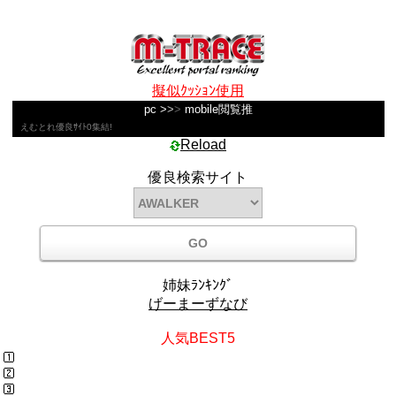
擬似ｸｯｼｮﾝ使用
pc
>
>
>
mobile閲覧推
えむとれ優良ｻｲﾄ0集結!
Reload
優良検索サイト
姉妹ﾗﾝｷﾝｸﾞ
げーまーずなび
人気BEST5