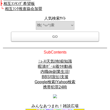
┣
相互ﾗﾝｷﾝｸﾞ希望板
┗
相互ﾗﾝｸ推進協会加盟
人気検索ｻｲﾄ
SubContents
ﾆｭ-ｽ
|
天気
|
地域
|
知識
暇潰
|
ｹﾞｰﾑ
|
着ｳﾀ
|
動画
内職de副業生活!
BBS!
|
宣伝
|
支援
Google検索
|
Yahoo検索
携帯犯罪24時
みんなあつまれ！雑談広場