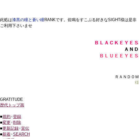
此処は
漆黒の瞳と蒼い瞳
RANKです。佐鳴をすこぶる好きなSIGHT様は是非
ご利用下さいませ
ＢＬＡＣＫＥＹＥＳ
ＢＬＡＣＫＥＹＥＳ
ＡＮＤ
ＡＮＤ
ＢＬＵＥＥＹＥＳ
ＢＬＵＥＥＹＥＳ
ＲＡＮＤＯＭ
様
GRATITUDE
歴代トップ画
■
規約
×
登録
■
変更
×
削除
■
更新記録
×
宣伝
■
新着
×
SEARCH