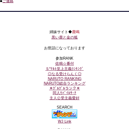
■
ご連絡
姉妹サイト◆
鹿鳴
黒い鹿と金の狐
お世話になっております
参加RANK
佐鳴☆番付
Ｓ*ﾅﾙﾄ至上主義ﾗﾝｷﾝｸﾞ
◎なる受けらんく◎
NARUTO RANKING
NARUTO総合ランキング
＊ｸﾞﾙｸﾞﾙランク＊
同人ﾓﾊﾞｲﾙｻｰﾁ
主人公受主義愛好
SEARCH
WJ Link