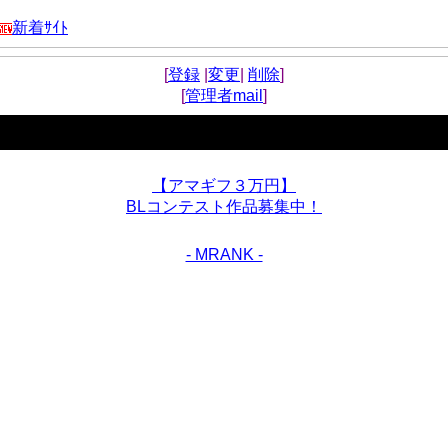
新着ｻｲﾄ
[
登録
|
変更
|
削除
]
[
管理者
mail
]
【アマギフ３万円】
BLコンテスト作品募集中！
- MRANK -