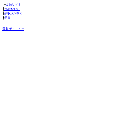
┣
金融サイト
┣
金融ﾗﾝｷﾝｸﾞ
┣
副収入&稼ぐ
┣
懸賞
運営者メニュー